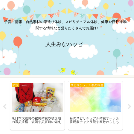
子育て情報、自然素材の家造り体験、スピリチュアル体験、健康や日月神示に
関する情報など盛りだくさんでお届け♪
人生みなハッピー
防災
スピリチュアル私の場合
秋
世
東日本大震災の被災体験や被災地
私のスピリチュアル体験オーラ芳
秋
の震災遺構、復興や災害時の備え
香現象チャクラ龍や座敷わらしも
見
も