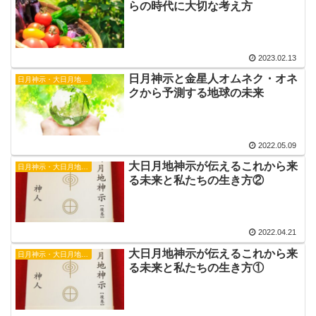
らの時代に大切な考え方
2023.02.13
日月神示と金星人オムネク・オネ
日月神示・大日月地神示
クから予測する地球の未来
2022.05.09
大日月地神示が伝えるこれから来
日月神示・大日月地神示
る未来と私たちの生き方②
2022.04.21
大日月地神示が伝えるこれから来
日月神示・大日月地神示
る未来と私たちの生き方①