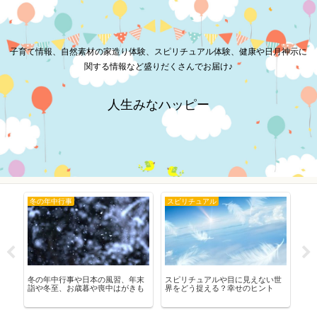
子育て情報、自然素材の家造り体験、スピリチュアル体験、健康や日月神示に
関する情報など盛りだくさんでお届け♪
人生みなハッピー
冬の年中行事
スピリチュアル
女
み
冬の年中行事や日本の風習、年末
スピリチュアルや目に見えない世
女
消
詣や冬至、お歳暮や喪中はがきも
界をどう捉える？幸せのヒント
更