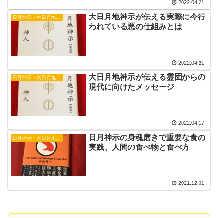
2022.04.21
大日月地神示が伝える実際に今行
日月神示・大日月地神示
われている悪の仕組みとは
2022.04.21
大日月地神示が伝える霊団からの
日月神示・大日月地神示
現代に向けたメッセージ
2022.04.17
日月神示の身魂磨きで重要な食の
日月神示・大日月地神示
実践、人間の食べ物と食べ方
2021.12.31