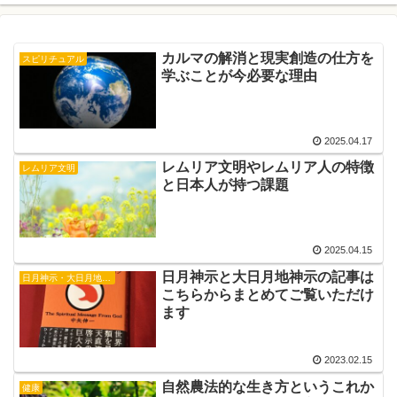
カルマの解消と現実創造の仕方を
スピリチュアル
学ぶことが今必要な理由
2025.04.17
レムリア文明やレムリア人の特徴
レムリア文明
と日本人が持つ課題
2025.04.15
日月神示と大日月地神示の記事は
日月神示・大日月地神示
こちらからまとめてご覧いただけ
ます
2023.02.15
自然農法的な生き方というこれか
健康