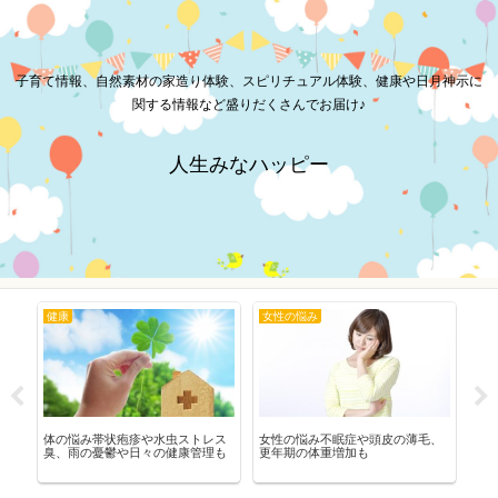
子育て情報、自然素材の家造り体験、スピリチュアル体験、健康や日月神示に
関する情報など盛りだくさんでお届け♪
人生みなハッピー
健康
女性の悩み
子
占
体の悩み帯状疱疹や水虫ストレス
女性の悩み不眠症や頭皮の薄毛、
七
臭、雨の憂鬱や日々の健康管理も
更年期の体重増加も
ま