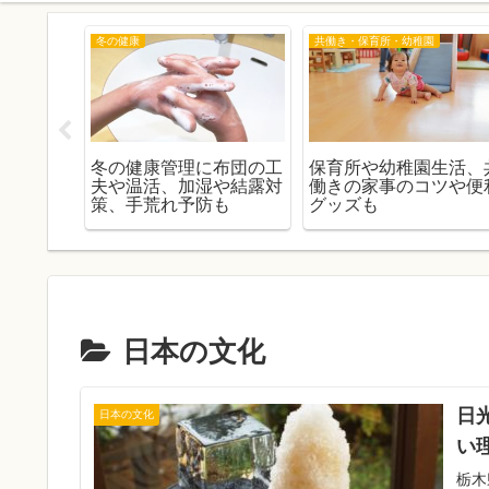
冬の健康
共働き・保育所・幼稚園
や目に見
冬の健康管理に布団の工
保育所や幼稚園生活、
う捉え
夫や温活、加湿や結露対
働きの家事のコツや便
ト
策、手荒れ予防も
グッズも
日本の文化
日
日本の文化
い
栃木