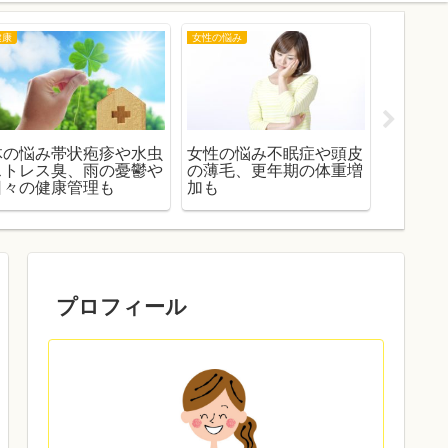
健康
女性の悩み
防災
体の悩み帯状疱疹や水虫
女性の悩み不眠症や頭皮
東日本
ストレス臭、雨の憂鬱や
の薄毛、更年期の体重増
や被災
日々の健康管理も
加も
興や災
プロフィール