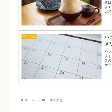
氷は
よく
日光
ハ
日本の文化
メ
ハッ
ます
この
か？
ホーム
日本の文化