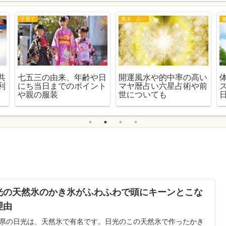
子育て
風水・占い
共
七五三の由来、年齢や日
開運風水や的中率の高い
利
にち当日までのポイント
マヤ暦占い六星占術や前
や親の服装
世についても
光の天然氷のかき氷がふわふわで頭にキーンとこな
理由
県の日光は、天然氷で有名です。日光のこの天然氷で作ったかき