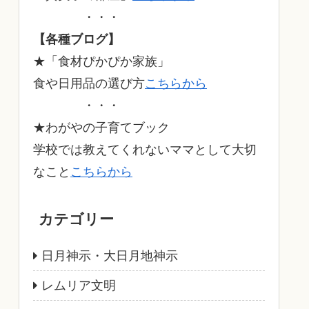
・・・
【各種ブログ】
★「食材ぴかぴか家族」
食や日用品の選び方
こちらから
・・・
★わがやの子育てブック
学校では教えてくれないママとして大切
なこと
こちらから
カテゴリー
日月神示・大日月地神示
レムリア文明