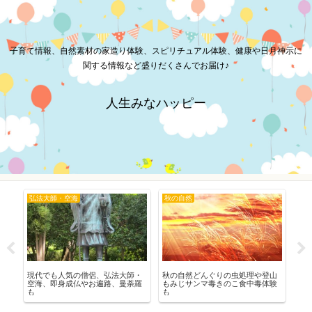
子育て情報、自然素材の家造り体験、スピリチュアル体験、健康や日月神示に
関する情報など盛りだくさんでお届け♪
人生みなハッピー
弘法大師・空海
秋の自然
冬
例
現代でも人気の僧侶、弘法大師・
秋の自然どんぐりの虫処理や登山
冬
ス
空海、即身成仏やお遍路、曼荼羅
もみじサンマ毒きのこ食中毒体験
詣
も
も