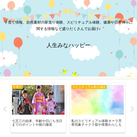
子育て情報、自然素材の家造り体験、スピリチュアル体験、健康や日月神示に
関する情報など盛りだくさんでお届け♪
人生みなハッピー
子育て
スピリチュアル私の場合
マ
地
七五三の由来、年齢や日にち当日
私のスピリチュアル体験オーラ芳
マ
え
までのポイントや親の服装
香現象チャクラ龍や座敷わらしも
選