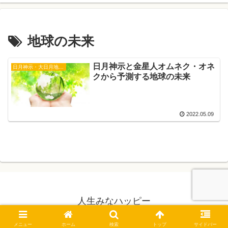
地球の未来
日月神示と金星人オムネク・オネ
日月神示・大日月地神示
クから予測する地球の未来
2022.05.09
人生みなハッピー
© 2019 人生みなハッピー.
メニュー
ホーム
検索
トップ
サイドバー