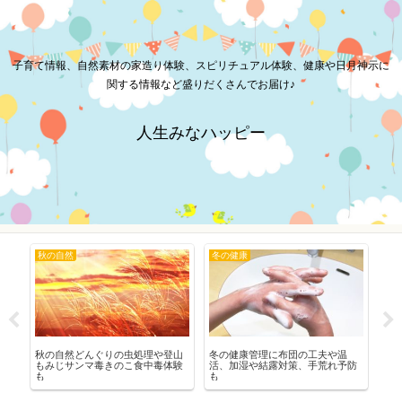
子育て情報、自然素材の家造り体験、スピリチュアル体験、健康や日月神示に
関する情報など盛りだくさんでお届け♪
人生みなハッピー
秋の自然
冬の健康
健
末
秋の自然どんぐりの虫処理や登山
冬の健康管理に布団の工夫や温
体
も
もみじサンマ毒きのこ食中毒体験
活、加湿や結露対策、手荒れ予防
臭
も
も