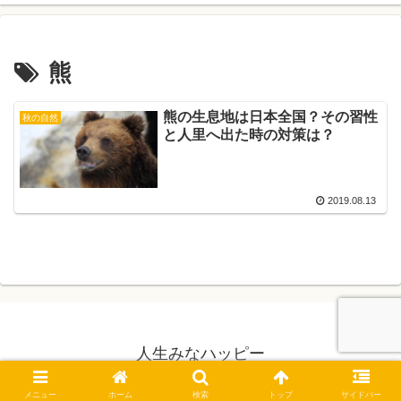
熊
熊の生息地は日本全国？その習性
秋の自然
と人里へ出た時の対策は？
2019.08.13
人生みなハッピー
© 2019 人生みなハッピー.
メニュー
ホーム
検索
トップ
サイドバー