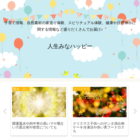
子育て情報、自然素材の家造り体験、スピリチュアル体験、健康や日月神示に
関する情報など盛りだくさんでお届け♪
人生みなハッピー
風水・占い
クリスマス
子
み
開運風水や的中率の高いマヤ暦占
クリスマス子供へのサンタ演出例
子
消
い六星占術や前世についても
ケーキ冷凍法や赤い実フードロス
て
も