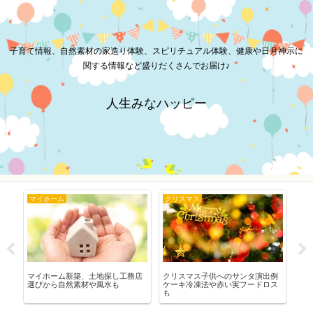
子育て情報、自然素材の家造り体験、スピリチュアル体験、健康や日月神示に
関する情報など盛りだくさんでお届け♪
人生みなハッピー
マイホーム
クリスマス
秋
ア
マイホーム新築、土地探し工務店
クリスマス子供へのサンタ演出例
秋
選びから自然素材や風水も
ケーキ冷凍法や赤い実フードロス
も
も
も