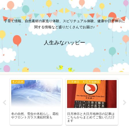
子育て情報、自然素材の家造り体験、スピリチュアル体験、健康や日月神示に
関する情報など盛りだくさんでお届け♪
人生みなハッピー
冬の自然
日月神示・大日月地神示
赤
世
冬の自然、雪虫や木枯らし、霜柱
日月神示と大日月地神示の記事は
赤
やフロントガラス凍結対策も
こちらからまとめてご覧いただけ
寝
ます