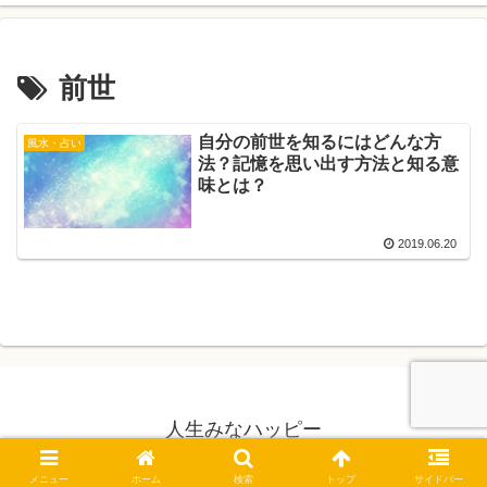
前世
自分の前世を知るにはどんな方
風水・占い
法？記憶を思い出す方法と知る意
味とは？
2019.06.20
人生みなハッピー
© 2019 人生みなハッピー.
メニュー
ホーム
検索
トップ
サイドバー