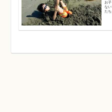
お子
ない
たち