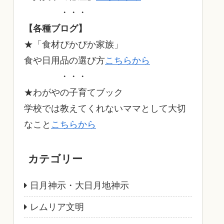
・・・
【各種ブログ】
★「食材ぴかぴか家族」
食や日用品の選び方
こちらから
・・・
★わがやの子育てブック
学校では教えてくれないママとして大切
なこと
こちらから
カテゴリー
日月神示・大日月地神示
レムリア文明