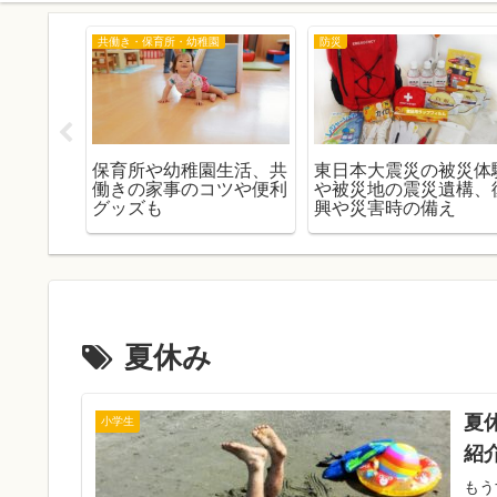
共働き・保育所・幼稚園
防災
率の高い
保育所や幼稚園生活、共
東日本大震災の被災体
占術や前
働きの家事のコツや便利
や被災地の震災遺構、
グッズも
興や災害時の備え
夏休み
夏
小学生
紹
もう