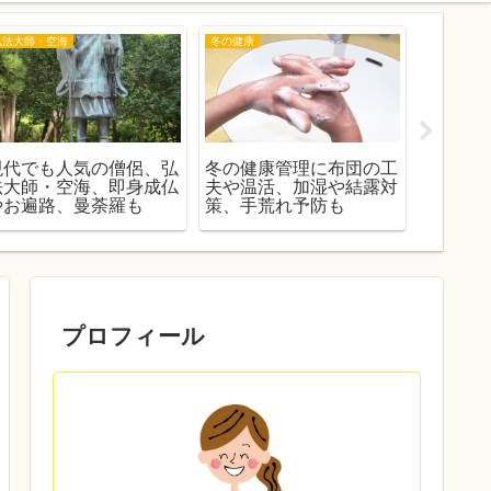
弘法大師・空海
冬の健康
赤ちゃん
現代でも人気の僧侶、弘
冬の健康管理に布団の工
赤ちゃ
法大師・空海、即身成仏
夫や温活、加湿や結露対
スや悩
やお遍路、曼荼羅も
策、手荒れ予防も
ッズや
プロフィール