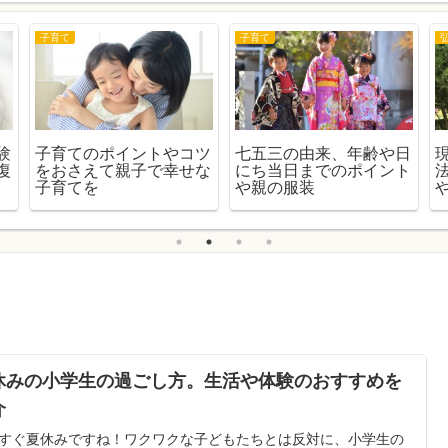
子育て
子育て
験
子育てのポイントやコツ
七五三の由来、年齢や日
復
をおさえて親子で幸せな
にち当日までのポイント
子育てを
や親の服装
休みの小学生の過ごし方。生活や体験のおすすめを
介
すぐ夏休みですね！ワクワクな子どもたちとは反対に、小学生の