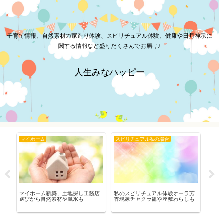
子育て情報、自然素材の家造り体験、スピリチュアル体験、健康や日月神示に
関する情報など盛りだくさんでお届け♪
人生みなハッピー
マイホーム
スピリチュアル私の場合
健
地
マイホーム新築、土地探し工務店
私のスピリチュアル体験オーラ芳
体
え
選びから自然素材や風水も
香現象チャクラ龍や座敷わらしも
臭