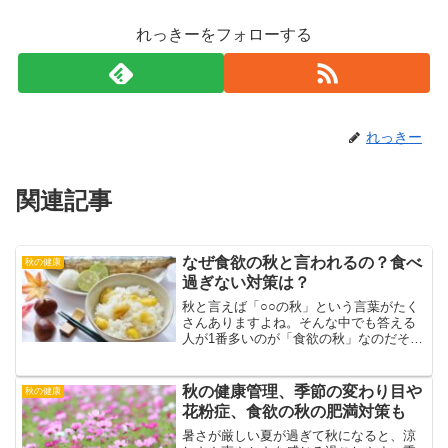
れっきーをフォローする
れっきー
関連記事
なぜ食欲の秋と言われるの？食べ
秋の健康
過ぎない対策は？
秋と言えば「○○の秋」という言葉がたく
さんありますよね。そんな中でも答える
人が1番多いのが「食欲の秋」なのだそう
です。秋はつい食べ過ぎて、太ってしま
うという方も多いのではないでしょう
か？そもそもなぜ秋は、食欲の秋と言わ
秋の健康管理、季節の変わり目や
秋の健康
れるのでしょう？そして...
花粉症、食欲の秋の肥満対策も
暑さが厳しい夏が過ぎて秋になると、涼