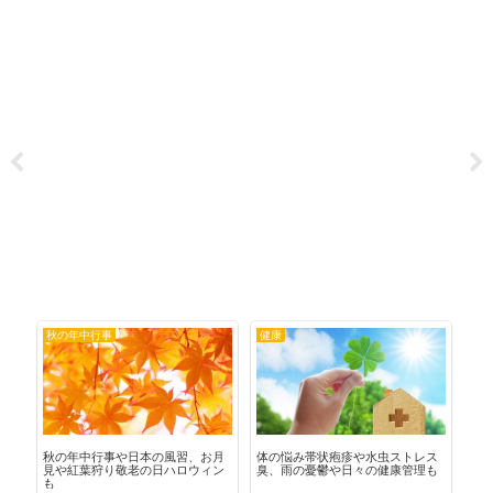
秋の年中行事
健康
女
み
秋の年中行事や日本の風習、お月
体の悩み帯状疱疹や水虫ストレス
女
消
見や紅葉狩り敬老の日ハロウィン
臭、雨の憂鬱や日々の健康管理も
更
も