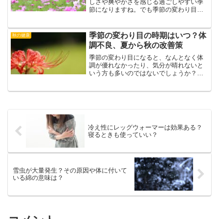
しさや爽やかさを感じる過ごしやすい季
節になりますね。でも季節の変わり目に
は、決まって風邪を引いてしまう、そん
な人もいるかもしれませんね。また中に
は毎年秋には特有の不調が出たり、食欲
季節の変わり目の時期はいつ？体
秋の健康
の秋で体重コントロールが...
調不良、夏から秋の改善策
季節の変わり目になると、なんとなく体
調が優れなかったり、気分が晴れないと
いう方も多いのではないでしょうか？喘
息や偏頭痛などの症状を持っている方
も、季節の変わり目はつらそうですね。
季節の変わり目って、そもそも時期はい
つのことを言うのでしょう？...
冷え性にレッグウォーマーは効果ある？
寝るときも使っていい？
雪虫が大量発生？その原因や体に付いて
いる綿の意味は？