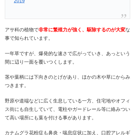
2019
アサ科の植物で
非常に繁殖力が強く、駆除するのが大変
な
事で知られています。
一年草ですが、爆発的な速さで広がっていき、あっという
間に辺り一面を覆いつくします。
茎や葉柄には下向きのとげがあり、ほかの木や草にからみ
つきます。
野原や道端などに広く生息している一方、住宅地やオフィ
ス街にも自生していて、電柱やガードレール等に絡みつい
て高い場所にも葉を付ける事があります。
カナムグラ花粉症も鼻炎・喘息症状に加え、口腔アレルギ