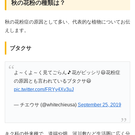
秋の花粉の種類は？
秋の花粉症の原因として多い、代表的な植物についてお伝
えします。
ブタクサ
よ～くよ～く見てごらん🎵花がビッシリ😃花粉症
の原因とも言われているブタクサ😃
pic.twitter.com/FRYy4Xv3uJ
— チエウサ (@whitechieusa)
September 25, 2019
キク科の外来種で、道端や畑、河川敷など生活圏に広く分