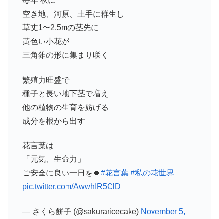
毎年 秋に
空き地、河原、土手に群生し
草丈1〜2.5mの茎先に
黄色い小花が
三角錐の形に集まり咲く
繁殖力旺盛で
種子と長い地下茎で増え
他の植物の生育を妨げる
成分を根から出す
花言葉は
「元気、生命力」
ご安全に良い一日を🍀
#花言葉
#私の花世界
pic.twitter.com/AwwhIR5ClD
— さくら餅子 (@sakuraricecake)
November 5,