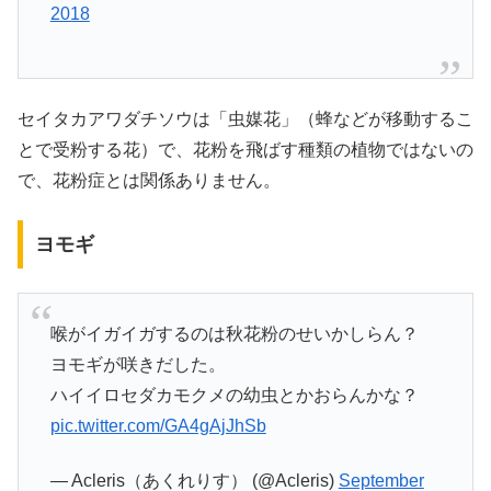
2018
セイタカアワダチソウは「虫媒花」（蜂などが移動するこ
とで受粉する花）で、花粉を飛ばす種類の植物ではないの
で、花粉症とは関係ありません。
ヨモギ
喉がイガイガするのは秋花粉のせいかしらん？
ヨモギが咲きだした。
ハイイロセダカモクメの幼虫とかおらんかな？
pic.twitter.com/GA4gAjJhSb
— Acleris（あくれりす） (@Acleris)
September